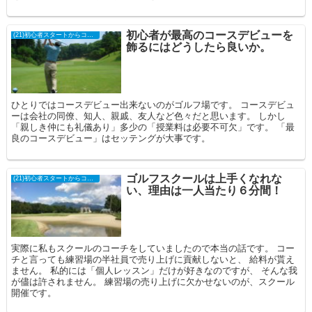
初心者が最高のコースデビューを
(21)初心者スタートからコースデビュー
飾るにはどうしたら良いか。
ひとりではコースデビュー出来ないのがゴルフ場です。 コースデビュ
ーは会社の同僚、知人、親戚、友人など色々だと思います。 しかし
「親しき仲にも礼儀あり」多少の「授業料は必要不可欠」です。 「最
良のコースデビュー」はセッテングが大事です。
ゴルフスクールは上手くなれな
(21)初心者スタートからコースデビュー
い、理由は一人当たり６分間！
実際に私もスクールのコーチをしていましたので本当の話です。 コー
チと言っても練習場の半社員で売り上げに貢献しないと、 給料が貰え
ません。 私的には「個人レッスン」だけが好きなのですが、 そんな我
が儘は許されません。 練習場の売り上げに欠かせないのが、スクール
開催です。