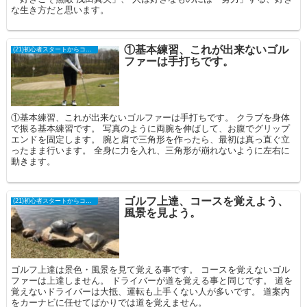
な生き方だと思います。
①基本練習、これが出来ないゴル
(21)初心者スタートからコースデビュー
ファーは手打ちです。
①基本練習、これが出来ないゴルファーは手打ちです。 クラブを身体
で振る基本練習です。 写真のように両腕を伸ばして、お腹でグリップ
エンドを固定します。 腕と肩で三角形を作ったら、最初は真っ直ぐ立
ったまま行います。 全身に力を入れ、三角形が崩れないように左右に
動きます。
ゴルフ上達、コースを覚えよう、
(21)初心者スタートからコースデビュー
風景を見よう。
ゴルフ上達は景色・風景を見て覚える事です。 コースを覚えないゴル
ファーは上達しません。 ドライバーが道を覚える事と同じです。 道を
覚えないドライバーは大抵、運転も上手くない人が多いです。 道案内
をカーナビに任せてばかりでは道を覚えません。