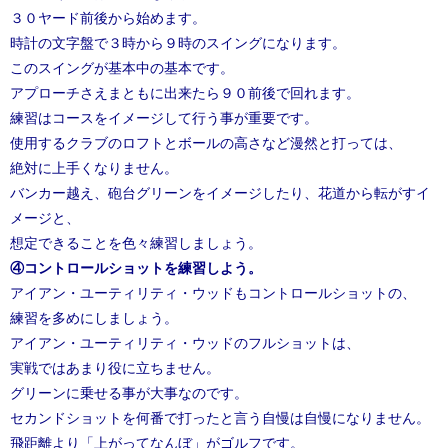
３０ヤード前後から始めます。
時計の文字盤で３時から９時のスイングになります。
このスイングが基本中の基本です。
アプローチさえまともに出来たら９０前後で回れます。
練習はコースをイメージして行う事が重要です。
使用するクラブのロフトとボールの高さなど漫然と打っては、
絶対に上手くなりません。
バンカー越え、砲台グリーンをイメージしたり、花道から転がすイ
メージと、
想定できることを色々練習しましょう。
④コントロールショットを練習しよう。
アイアン・ユーティリティ・ウッドもコントロールショットの、
練習を多めにしましょう。
アイアン・ユーティリティ・ウッドのフルショットは、
実戦ではあまり役に立ちません。
グリーンに乗せる事が大事なのです。
セカンドショットを何番で打ったと言う自慢は自慢になりません。
飛距離より「上がってなんぼ」がゴルフです。