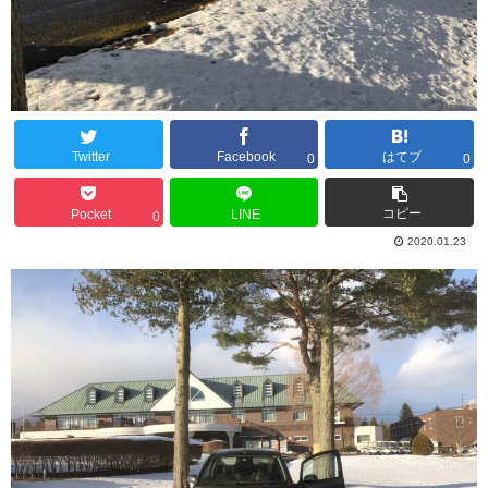
Twitter
Facebook
はてブ
0
0
コピー
Pocket
LINE
0
2020.01.23