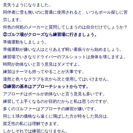
見失うようになりました。
同伴者に雪も無いのに普通に使用されると、いつもボール探しに苦
労します。
何色の何処のメーカーと質問してしまうのは自分だけでしょうか？
②ゴルフ場がクローズなら練習場に行きましょう。
準備運動をしましょう。
準備運動が嫌いな人はとりあえず軽い素振りから始めましょう。
練習場でいきなりドライバーのフルショットは身体を壊しますよ。
時間が勿体ないと言う意見はダメですよ。
練習はテーマも持ってやることが大事です。
漫然と色々なクラブを次から次と使用してはいけません。
③練習の基本はアプローチショットからです。
アプローチはボールが勿体ないと言う意見も多いです。
練習して上手くなるのが目的だからと私は思うのですが、
多くのゴルファーはアプローチの練習が嫌いです。
同じ１球の価格なら遠くに飛ばした方が特をした気分は、
貧乏性の私には理解できます。
しかしそれでは練習になりません。